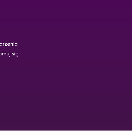
arzenia
amuj się