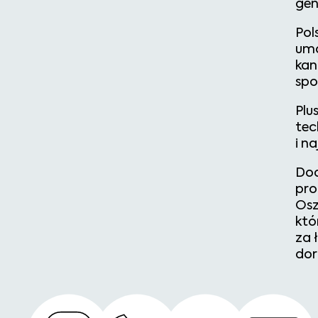
gen
Pol
umo
kan
spo
Plu
tec
i n
Dod
pro
Osz
któ
za 
dor