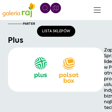
PARTER
LISTA SKLEPÓW
Plus
Zap
Spr
lid
w P
atr
pro
usł
ind
biz
naj
tec