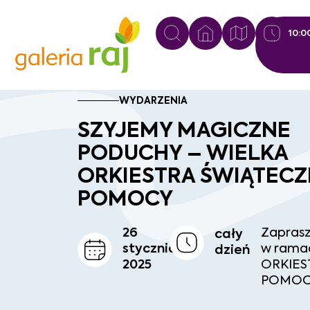
10:0
WYDARZENIA
SZYJEMY MAGICZNE
PODUCHY – WIELKA
ORKIESTRA ŚWIĄTECZ
POMOCY
26
Zaprasz
cały
stycznia,
w rama
dzień
2025
ORKIES
POMO