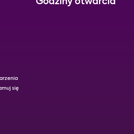
Godziny otwarcia
arzenia
amuj się